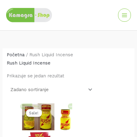
Skip
to
content
Početna
/ Rush Liquid Incense
Rush Liquid Incense
Prikazuje se jedan rezultat
Original
Current
price
price
Sale!
was:
is:
35.00 KM.
30.00 KM.