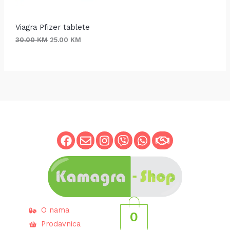
N
3
.
0
0
A
.
0
Viagra Pfizer tablete
0
A
0
K
30.00
KM
25.00
KM
M
K
K
.
M
C
.
I
J
I
O nama
0
Prodavnica