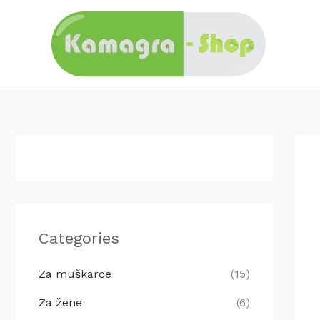
Skip
to
content
Categories
Za muškarce
(15)
Za žene
(6)