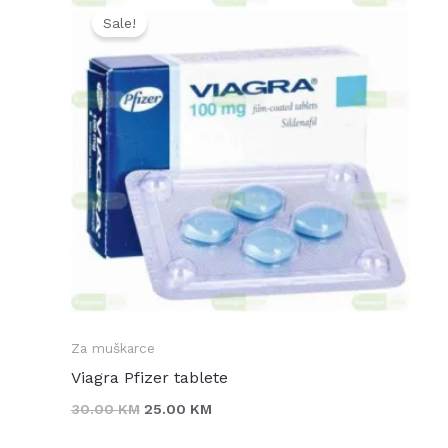
price
price
Sale!
was:
is:
30.00 KM.
25.00 KM.
Za muškarce
Viagra Pfizer tablete
30.00
KM
25.00
KM