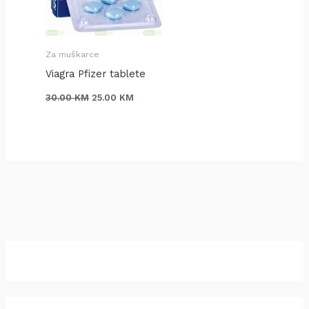
J
J
J
I
I
I
Za muškarce
Viagra Pfizer tablete
30.00
KM
25.00
KM