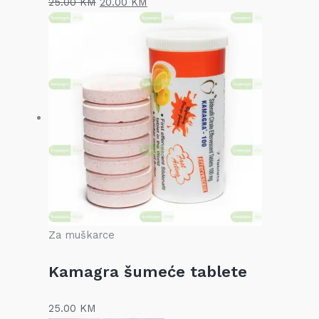
25.00
KM
20.00
KM
Za muškarce
Kamagra šumeće tablete
25.00
KM