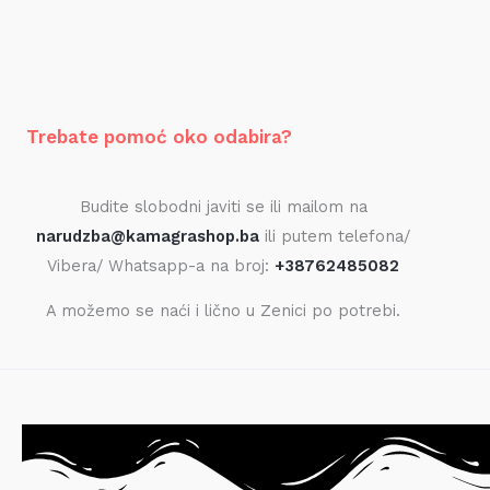
Trebate pomoć oko odabira?
Budite slobodni javiti se ili mailom na
narudzba@kamagrashop.ba
ili putem telefona/
Vibera/ Whatsapp-a na broj:
+38762485082
A možemo se naći i lično u Zenici po potrebi.