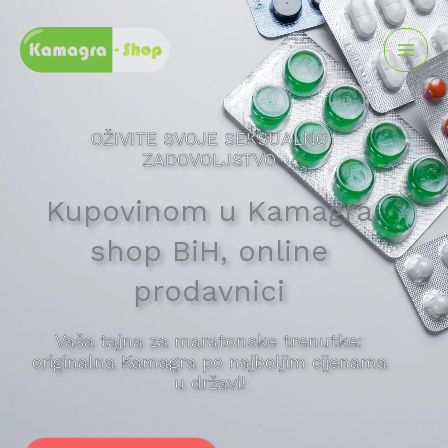
Skip
to
content
OŽIVITE SVOJE SEKSUALNO
ZADOVOLJSTVO
Kupovinom u Kamagra
shop BiH, online
prodavnici
Vaša tajna za maratonske trenutke:
originalna Kamagra po najboljim cijenama
u državi!