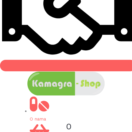
O nama
0