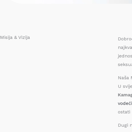
Misija & Vizija
Dobro
najkva
jednos
seksua
Naša M
U svij
Kamag
vodeć
ostati
Dugi n