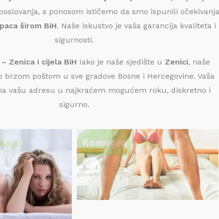
oslovanja, s ponosom ističemo da smo ispunili očekivanj
paca širom BiH
. Naše iskustvo je vaša garancija kvaliteta i
sigurnosti.
– Zenica i cijela BiH
Iako je naše sjedište u
Zenici
, naše
o brzom poštom u sve gradove Bosne i Hercegovine. Vaša
na vašu adresu u najkraćem mogućem roku, diskretno i
sigurno.