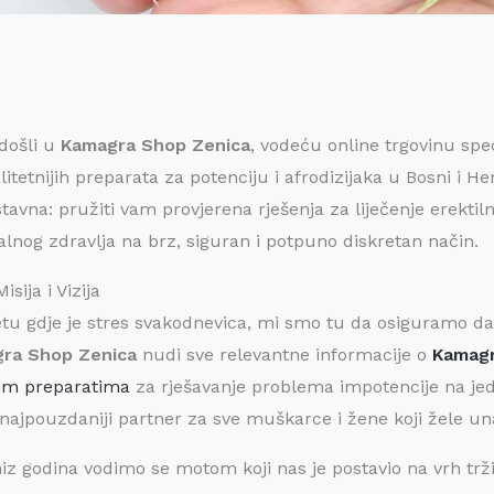
došli u
Kamagra Shop Zenica
, vodeću online trgovinu spe
litetnijih preparata za potenciju i afrodizijaka u Bosni i He
tavna: pružiti vam provjerena rješenja za liječenje erektiln
lnog zdravlja na brz, siguran i potpuno diskretan način.
isija i Vizija
etu gdje je stres svakodnevica, mi smo tu da osiguramo da 
ra Shop Zenica
nudi sve relevantne informacije o
Kamagr
im preparatima
za rješavanje problema impotencije na jed
 najpouzdaniji partner za sve muškarce i žene koji žele unap
iz godina vodimo se motom koji nas je postavio na vrh trži