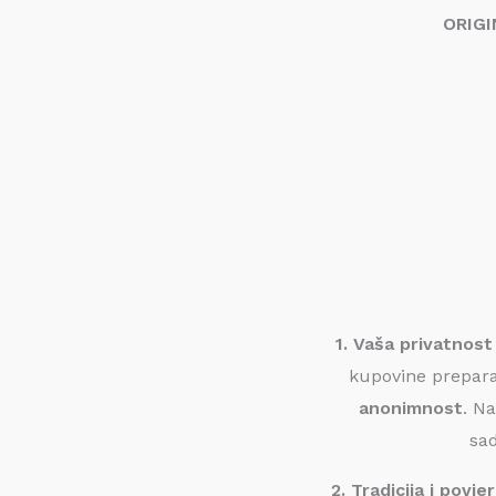
ORIGI
1. Vaša privatnost
kupovine prepara
anonimnost
. N
sad
2. Tradicija i povj