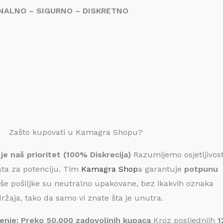
NALNO – SIGURNO – DISKRETNO
Zašto kupovati u Kamagra Shopu?
 je naš prioritet (100% Diskrecija)
Razumijemo osjetljivos
ta za potenciju. Tim
Kamagra Shop
a garantuje
potpunu
aše pošiljke su neutralno upakovane, bez ikakvih oznaka
ržaja, tako da samo vi znate šta je unutra.
erenje: Preko 50.000 zadovoljnih kupaca
Kroz posljednjih
1