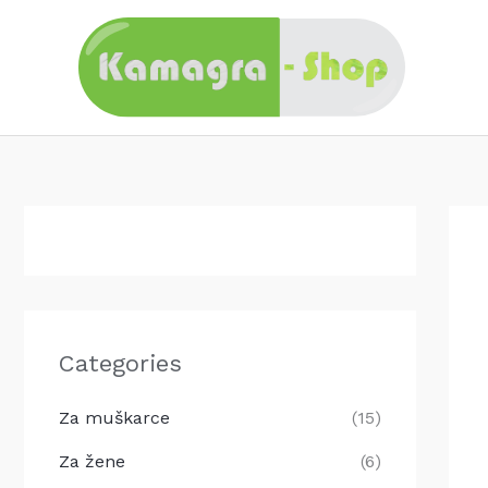
Skip
to
content
Categories
Za muškarce
(15)
Za žene
(6)