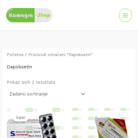
Skip
to
content
Početna
/ Proizvodi označeni “Dapoksetin”
Dapoksetin
Prikaz svih 2 rezultata
Original
Current
price
price
Sale!
was:
is:
35.00 KM.
30.00 KM.