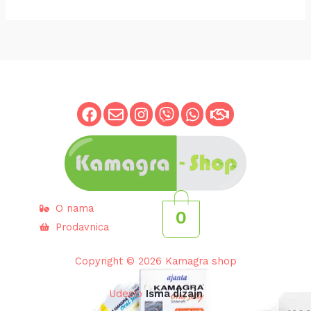
K
.
M
C
.
I
J
I
O nama
0
Prodavnica
Copyright © 2026 Kamagra shop
Udesio
Isma dizajn