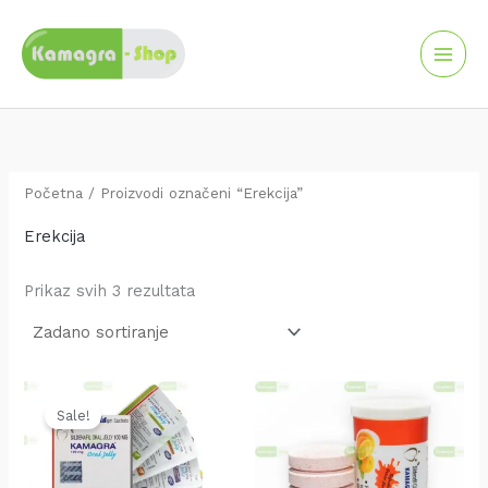
Skip
to
content
Početna
/ Proizvodi označeni “Erekcija”
Erekcija
Prikaz svih 3 rezultata
Original
Current
price
price
Sale!
was:
is:
25.00 KM.
20.00 KM.