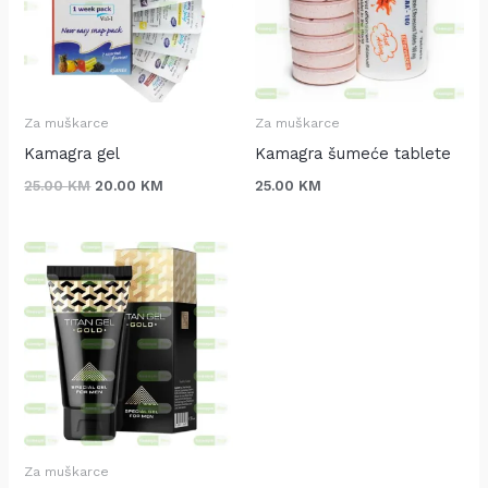
Za muškarce
Za muškarce
Kamagra gel
Kamagra šumeće tablete
25.00
KM
20.00
KM
25.00
KM
Za muškarce