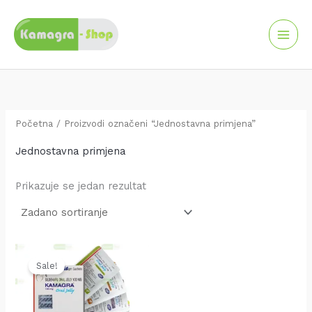
Skip
to
content
Početna
/ Proizvodi označeni “Jednostavna primjena”
Jednostavna primjena
Prikazuje se jedan rezultat
Original
Current
price
price
Sale!
was:
is:
25.00 KM.
20.00 KM.