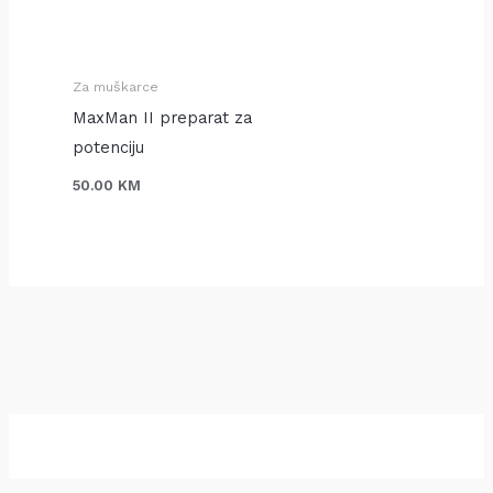
J
J
J
I
I
I
Za muškarce
MaxMan II preparat za
potenciju
50.00
KM