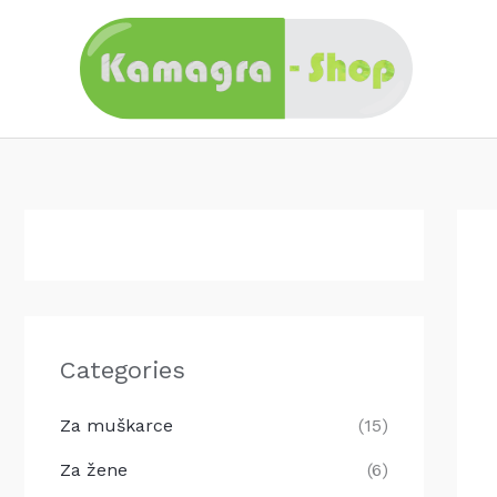
Skip
to
content
Categories
Za muškarce
(15)
Za žene
(6)