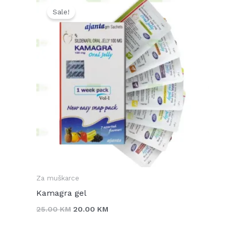
price
price
Sale!
was:
is:
25.00 KM.
20.00 KM.
Za muškarce
Kamagra gel
25.00
KM
20.00
KM