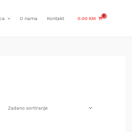
Sniženje
Sniženje
Sniženje
ca
O nama
Kontakt
0.00
KM