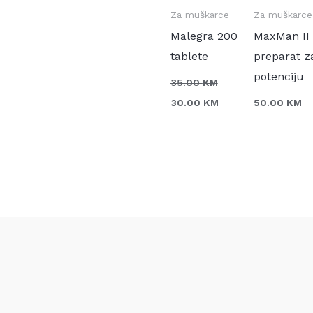
price
price
Sale!
was:
is:
35.00 KM.
30.00 KM.
Za muškarce
Za
Malegra 200 tablete
Ma
35.00
KM
30.00
KM
50