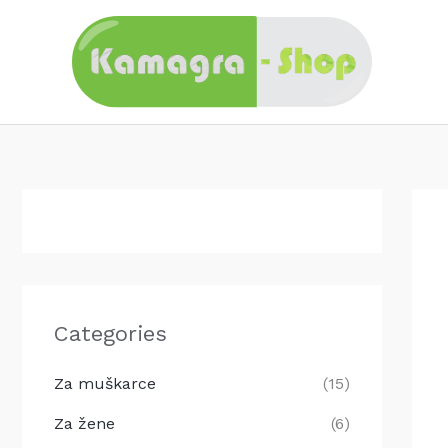
Skip
to
content
Categories
Za muškarce
(15)
Za žene
(6)