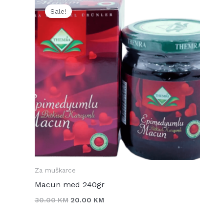
price
price
Sale!
was:
is:
30.00 KM.
20.00 KM.
Za muškarce
Macun med 240gr
30.00
KM
20.00
KM