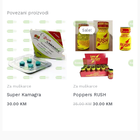
Povezani proizvodi
Original
Current
price
price
Sale!
Sale!
was:
is:
35.00 KM.
30.00 KM.
Za muškarce
Za muškarce
Super Kamagra
Poppers RUSH
30.00
KM
35.00
KM
30.00
KM