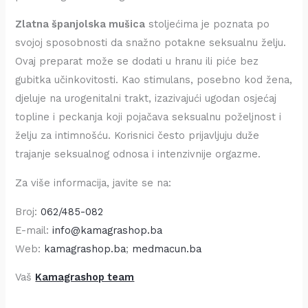
Zlatna španjolska mušica
stoljećima je poznata po
svojoj sposobnosti da snažno potakne seksualnu želju.
Ovaj preparat može se dodati u hranu ili piće bez
gubitka učinkovitosti. Kao stimulans, posebno kod žena,
djeluje na urogenitalni trakt, izazivajući ugodan osjećaj
topline i peckanja koji pojačava seksualnu poželjnost i
želju za intimnošću. Korisnici često prijavljuju duže
trajanje seksualnog odnosa i intenzivnije orgazme.
Za više informacija, javite se na:
Broj:
062/485-082
E-mail:
info@kamagrashop.ba
Web:
kamagrashop.ba
;
medmacun.ba
Vaš
Kamagrashop team