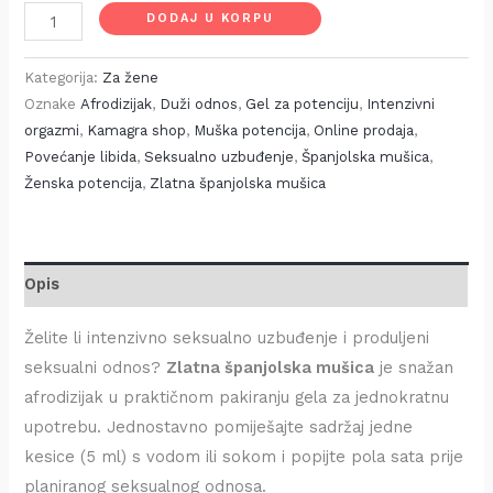
DODAJ U KORPU
Kategorija:
Za žene
Oznake
Afrodizijak
,
Duži odnos
,
Gel za potenciju
,
Intenzivni
orgazmi
,
Kamagra shop
,
Muška potencija
,
Online prodaja
,
Povećanje libida
,
Seksualno uzbuđenje
,
Španjolska mušica
,
Ženska potencija
,
Zlatna španjolska mušica
Opis
Želite li intenzivno seksualno uzbuđenje i produljeni
seksualni odnos?
Zlatna španjolska mušica
je snažan
afrodizijak u praktičnom pakiranju gela za jednokratnu
upotrebu. Jednostavno pomiješajte sadržaj jedne
kesice (5 ml) s vodom ili sokom i popijte pola sata prije
planiranog seksualnog odnosa.