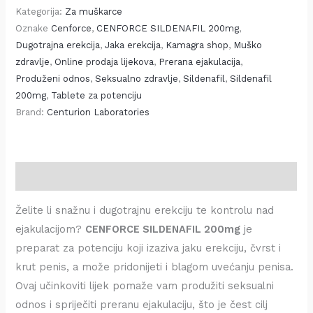
Kategorija:
Za muškarce
Oznake
Cenforce
,
CENFORCE SILDENAFIL 200mg
,
Dugotrajna erekcija
,
Jaka erekcija
,
Kamagra shop
,
Muško
zdravlje
,
Online prodaja lijekova
,
Prerana ejakulacija
,
Produženi odnos
,
Seksualno zdravlje
,
Sildenafil
,
Sildenafil
200mg
,
Tablete za potenciju
Brand:
Centurion Laboratories
Opis
Želite li snažnu i dugotrajnu erekciju te kontrolu nad
ejakulacijom?
CENFORCE SILDENAFIL 200mg
je
preparat za potenciju koji izaziva jaku erekciju, čvrst i
krut penis, a može pridonijeti i blagom uvećanju penisa.
Ovaj učinkoviti lijek pomaže vam produžiti seksualni
odnos i spriječiti preranu ejakulaciju, što je čest cilj