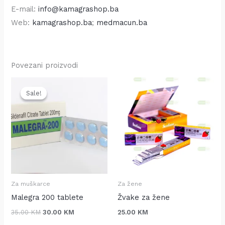
E-mail:
info@kamagrashop.ba
Web:
kamagrashop.ba
;
medmacun.ba
Povezani proizvodi
Original
Current
price
price
Sale!
Sale!
was:
is:
35.00 KM.
30.00 KM.
Za muškarce
Za žene
Malegra 200 tablete
Žvake za žene
35.00
KM
30.00
KM
25.00
KM